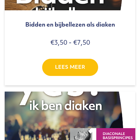
Bidden en bijbellezen als diaken
Prijsklasse:
€
3,50
-
€
7,50
€3,50
tot
€7,50
LEES MEER