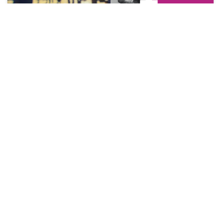
Yes ik ben diaken 1 & 2
Prijsklasse:
€
5,00
-
€
12,50
€5,00
tot
€12,50
LEES MEER