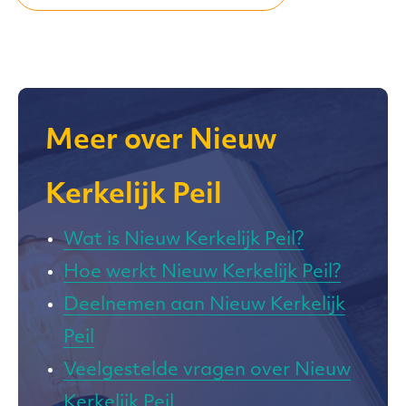
Meer over Nieuw
Kerkelijk Peil
Wat is Nieuw Kerkelijk Peil?
Hoe werkt Nieuw Kerkelijk Peil?
Deelnemen aan Nieuw Kerkelijk
Peil
Veelgestelde vragen over Nieuw
Kerkelijk Peil