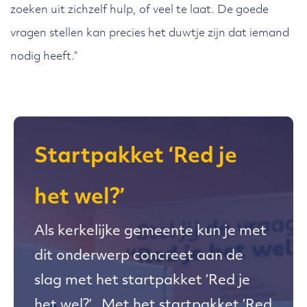
zoeken uit zichzelf hulp, of veel te laat. De goede
vragen stellen kan precies het duwtje zijn dat iemand
nodig heeft.”
Startpakket ‘Red je
het wel?’
Als kerkelijke gemeente kun je met
dit onderwerp concreet aan de
slag met het startpakket ‘Red je
het wel?’. Met het startpakket ‘Red