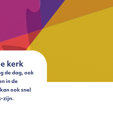
de kerk
aag de dag, ook
en in de
 kan ook snel
-zijn.