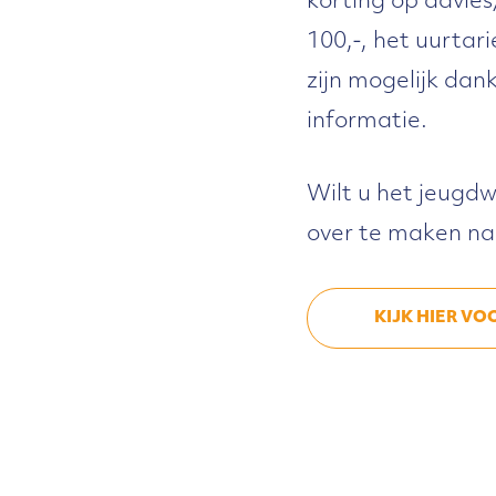
korting op advie
100,-, het uurtari
zijn mogelijk dank
informatie.
Wilt u het jeugdw
over te maken na
KIJK HIER VO