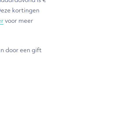
ndaardavond is €
 Deze kortingen
er
voor meer
n door een gift