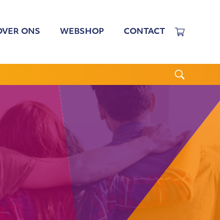
OVER ONS
WEBSHOP
CONTACT
EWERKERS
 TARIEVEN
BESTUUR
N BESTUUR
CGJO
WSBRIEVEN
ANBI
VERSLAGEN