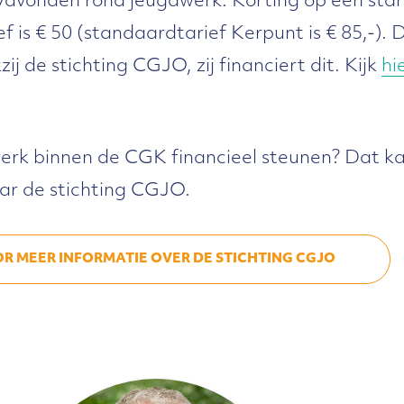
s/avonden rond jeugdwerk. Korting op een sta
ef is € 50 (standaardtarief Kerpunt is € 85,-).
zij de stichting CGJO, zij financiert dit. Kijk
hi
erk binnen de CGK financieel steunen? Dat ka
ar de stichting CGJO.
OR MEER INFORMATIE OVER DE STICHTING CGJO