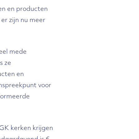
en en producten
 er zijn nu meer
ieel mede
s ze
ucten en
anspreekpunt voor
eformeerde
CGK kerken krijgen