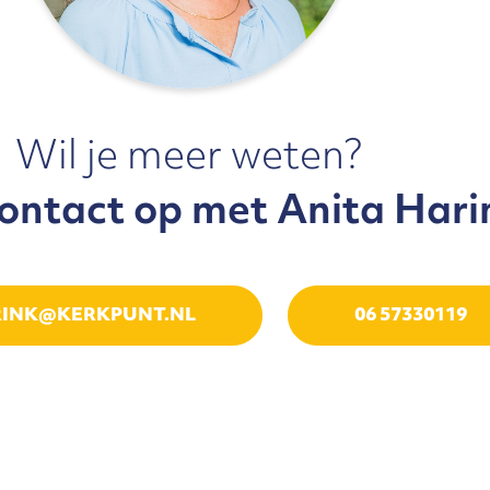
Wil je meer weten?
ntact op met Anita Hari
RINK@KERKPUNT.NL
06 57330119