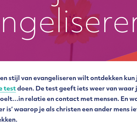
ngelisere
en stijl van evangeliseren wilt ontdekken kun 
e test
doen. De test geeft iets weer van waar ji
 voelt…in relatie en contact met mensen. En w
er is’ waarop je als christen een ander mens i
ekken.