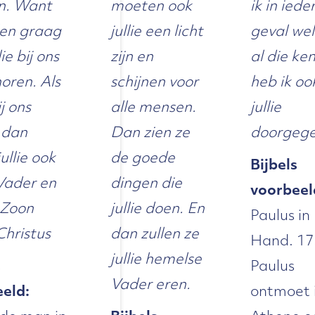
n. Want
moeten ook
ik in iede
len graag
jullie een licht
geval wel
lie bij ons
zijn en
al die ken
oren. Als
schijnen voor
heb ik oo
ij ons
alle mensen.
jullie
 dan
Dan zien ze
doorgege
ullie ook
de goede
Bijbels
 Vader en
dingen die
voorbeel
n Zoon
jullie doen. En
Paulus in
Christus
dan zullen ze
Hand. 17
jullie hemelse
s
Paulus
Vader eren.
eld:
ontmoet 