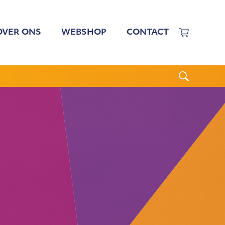
OVER ONS
WEBSHOP
CONTACT
EWERKERS
 TARIEVEN
BESTUUR
N BESTUUR
CGJO
WSBRIEVEN
ANBI
VERSLAGEN