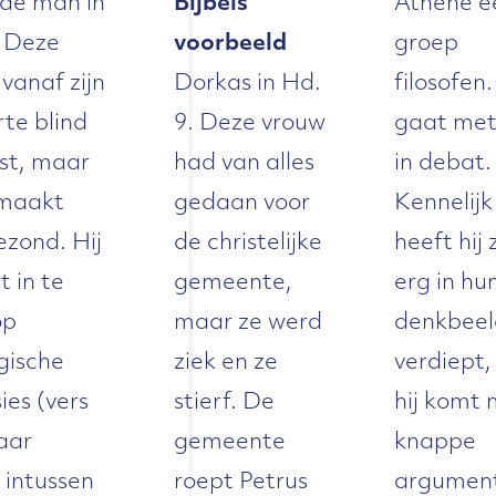
nde man in
Bijbels
Athene e
. Deze
voorbeeld
groep
 vanaf zijn
Dorkas in Hd.
filosofen.
te blind
9. Deze vrouw
gaat met
st, maar
had van alles
in debat.
 maakt
gedaan voor
Kennelijk
zond. Hij
de christelijke
heeft hij 
t in te
gemeente,
erg in hu
op
maar ze werd
denkbee
gische
ziek en ze
verdiept,
ies (vers
stierf. De
hij komt
aar
gemeente
knappe
t intussen
roept Petrus
argumen