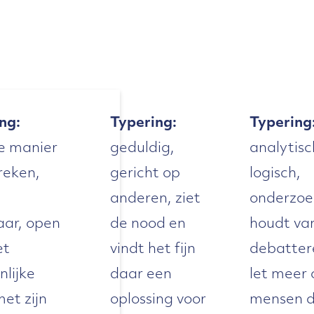
ng:
Typering:
Typering
e manier
geduldig,
analytisc
reken,
gericht op
logisch,
anderen, ziet
onderzoe
raar, open
de nood en
houdt va
et
vindt het fijn
debatter
nlijke
daar een
let meer 
met zijn
oplossing voor
mensen 