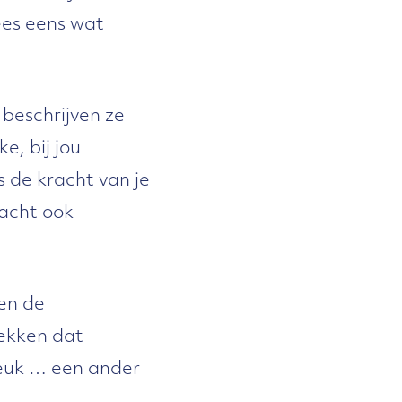
ees eens wat
 beschrijven ze
e, bij jou
s de kracht van je
racht ook
 en de
dekken dat
leuk … een ander