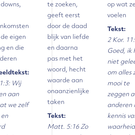
 downs,
te zoeken,
op wat z
geeft eerst
voelen
enkomsten
door de daad
Tekst:
 de eigen
blijk van liefde
2 Kor. 11
ng en die
en daarna
Goed, ik
nderen
pas met het
niet gele
woord, hecht
eldtekst:
om alles 
waarde aan
1:3: Wij
mooi te
onaanzienlijke
len aan
zeggen a
taken
wat we zelf
anderen
 en
Tekst:
kennis va
rd
Matt. 5:16 Zo
waarheid