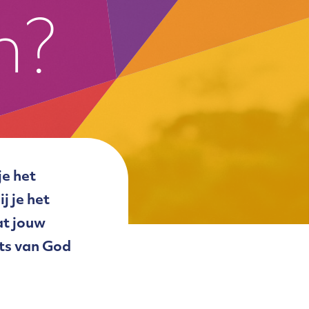
n?
je het
j je het
at jouw
ets van God