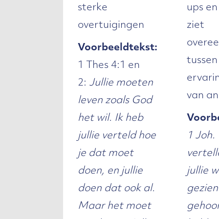
sterke
ups en
overtuigingen
ziet
overe
Voorbeeldtekst:
tussen
1 Thes 4:1 en
ervari
2:
Jullie moeten
van a
leven zoals God
het wil. Ik heb
Voorbe
jullie verteld hoe
1 Joh. 
je dat moet
vertel
doen, en jullie
jullie 
doen dat ook al.
gezien
Maar het moet
gehoo