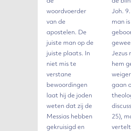
de
de bli
woordvoerder
Joh. 9
van de
man is
apostelen. De
geboor
juiste man op de
gewee
juiste plaats. In
Jezus
niet mis te
hem ge
verstane
weiger
bewoordingen
gaan 
laat hij de joden
theolo
weten dat zij de
discuss
Messias hebben
25), m
gekruisigd en
vertel