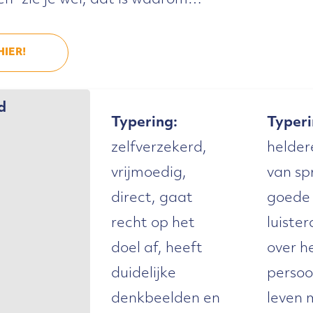
en “zie je wel, dat is waarom…”
HIER!
d
Typering:
Typeri
zelfverzekerd,
helder
vrijmoedig,
van sp
direct, gaat
goede
recht op het
luiste
doel af, heeft
over h
duidelijke
persoo
denkbeelden en
leven 