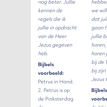
nog beter. Jullie
hebbe
kennen de
we wil
regels die ik
dat jul
jullie in opdracht
gaan h
van de Heer
jullie b
Jezus gegeven
horen,
heb
.
horen j
bij de
Bijbels
bij zij
voorbeeld:
Jezus 
Petrus in Hand.
2. Petrus is op
Bijbel
de Pinksterdag
voorbe