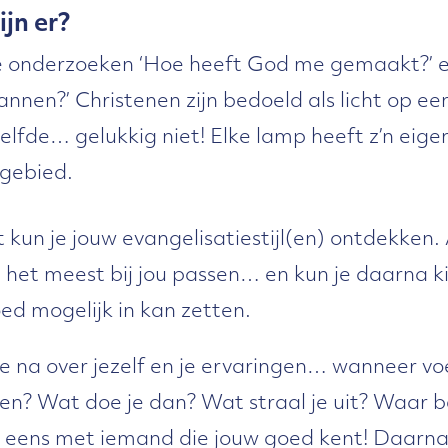
ijn er?
 je onderzoeken ‘Hoe heeft God me gemaakt?’ e
lannen?’ Christenen zijn bedoeld als licht op e
elfde… gelukkig niet! Elke lamp heeft z’n eigen
sgebied.
t kun je jouw evangelisatiestijl(en) ontdekken. 
en het meest bij jou passen… en kun je daarna k
oed mogelijk in kan zetten.
 na over jezelf en je ervaringen… wanneer voel 
? Wat doe je dan? Wat straal je uit? Waar be
 eens met iemand die jouw goed kent! Daarnaa