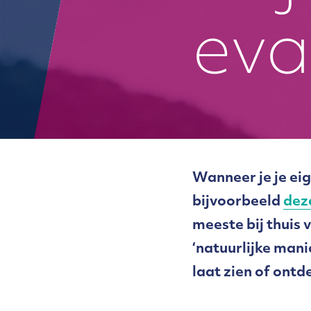
eva
Wanneer je je eig
bijvoorbeeld
dez
meeste bij thuis
‘natuurlijke mani
laat zien of ontd