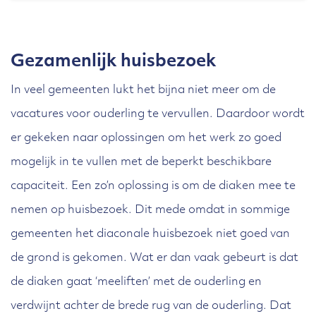
elkaars profiel scherp voor ogen
Maak concrete afspraken we over
dat je samen dingen doet en samen
hebben
diverse situaties. Stem met elkaar
op pad gaat, bijvoorbeeld bij een
af welke informatie je deelt en maak
Gezamenlijk huisbezoek
kringbezoek. Hieronder valt ook het
verwachtingen helder. Bespreek hoe
organiseren van het werk in wijk. Je
In veel gemeenten lukt het bijna niet meer om de
je informatie met elkaar deelt en
kunt samen diverse activiteiten
vacatures voor ouderling te vervullen. Daardoor wordt
hoe je samen wilt optreden richting
er gekeken naar oplossingen om het werk zo goed
bedenken en (laten) uitvoeren voor
de gemeente
.
Maak het verder
mogelijk in te vullen met de beperkt beschikbare
de onderlinge betrokkenheid binnen
bespreekbaar wanneer het werk je
capaciteit. Een zo’n oplossing is om de diaken mee te
de wijk en naar buiten. Overleg
boven het hoofd groeit. Blijf er ook
nemen op huisbezoek. Dit mede omdat in sommige
regelmatig over je wijk en nodig
gemeenten het diaconale huisbezoek niet goed van
niet mee rondlopen als je vindt dat
daar dan ook de wijkcoördinator,
de grond is gekomen. Wat er dan vaak gebeurt is dat
je collega-ouderling je te weinig
eventuele pastorale en/of diaconale
de diaken gaat ‘meeliften’ met de ouderling en
informeert of te weinig interesse
werkers bij uit. Bid samen voor je
verdwijnt achter de brede rug van de ouderling. Dat
toont in het diakenwerk.