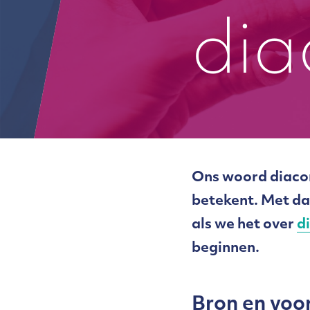
dia
Ons woord diacon
betekent. Met dat
als we het over
d
beginnen.
Bron en voo