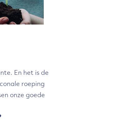
te. En het is de
conale roeping
nsen onze goede
?