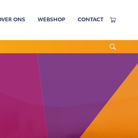
OVER ONS
WEBSHOP
CONTACT
EWERKERS
 TARIEVEN
BESTUUR
N BESTUUR
CGJO
WSBRIEVEN
ANBI
VERSLAGEN