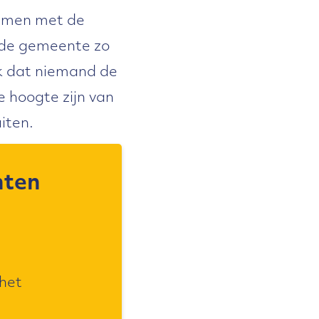
samen met de
r de gemeente zo
k dat niemand de
de hoogte zijn van
iten.
nten
 het