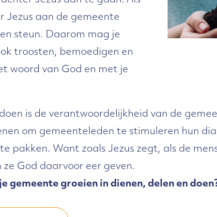
achter Jezus aan te gaan! Als
or Jezus aan de gemeente
 en steun. Daarom mag je
ok troosten, bemoedigen en
t woord van God en met je
doen is de verantwoordelijkheid van de gemeen
enen om gemeenteleden te stimuleren hun dia
te pakken. Want zoals Jezus zegt, als de me
n ze God daarvoor eer geven.
 je gemeente groeien in dienen, delen en doen