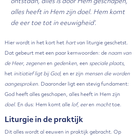
ontstaan, alles is door Hem geschapen,
alles heeft in Hem zijn doel. Hem komt
de eer toe tot in eeuwigheid’.
Hier wordt in het kort het
hart
van liturgie geschetst.
Dat gebeurt met een paar kernwoorden: de
naam van
de Heer
,
zegenen
en
gedenken,
een
speciale
plaats
,
het
initiatief ligt bij God,
en er zijn
mensen die worden
aangesproken
. Daaronder ligt een stevig fundament:
God heeft alles geschapen, alles heeft in Hem zijn
doel
. En dus: Hem komt alle
lof
,
eer
en
macht
toe.
Liturgie in de praktijk
Dit alles wordt al eeuwen in praktijk gebracht. Op