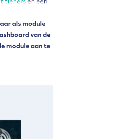
 tieners
en een
aar als module
 dashboard van de
de module aan te