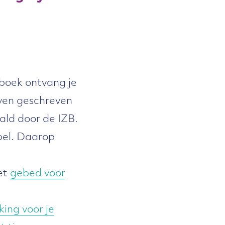
gboek ontvang je
ven geschreven
ald door de IZB.
jbel. Daarop
et
gebed voor
king voor je