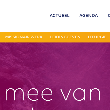
ACTUEEL
AGENDA
MED
ONZE
MISSIONAIR WERK
LEIDINGGEVEN
LITURGIE
GEZOCHT: LEDE
NIEU
JAAR
 mee van