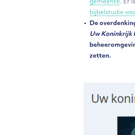
gemeente
. Er 
bijbelstudie voo
De overdenking
Uw Koninkrijk
beheeromgeving
zetten.