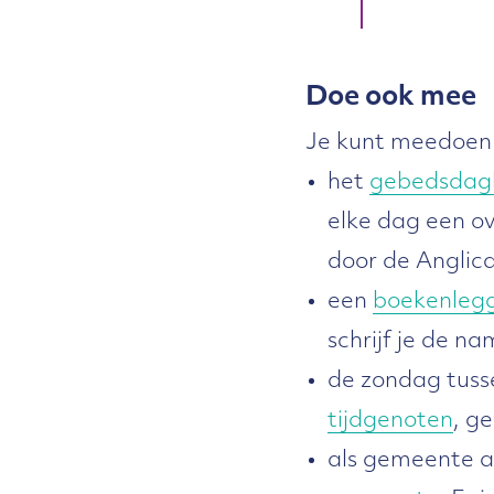
Doe ook mee
Je kunt meedoen 
het
gebedsdag
elke dag een o
door de Anglica
een
boekenlegg
schrijf je de na
de zondag tuss
tijdgenoten
, g
als gemeente a