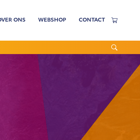
OVER ONS
WEBSHOP
CONTACT
EWERKERS
 TARIEVEN
BESTUUR
N BESTUUR
CGJO
WSBRIEVEN
ANBI
VERSLAGEN