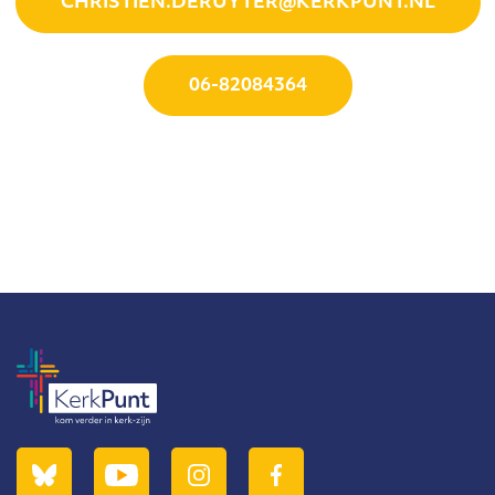
CHRISTIEN.DERUYTER@KERKPUNT.NL
06-82084364