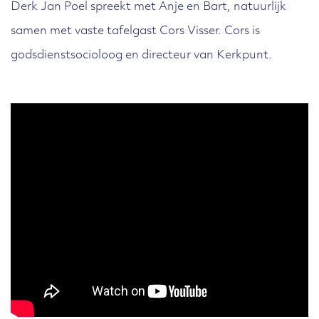
Derk Jan Poel spreekt met Anje en Bart, natuurlijk
samen met vaste tafelgast Cors Visser. Cors is
godsdienstsocioloog en directeur van Kerkpunt.