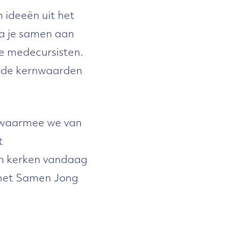
 ideeën uit het
a je samen aan
 je medecursisten.
t de kernwaarden
ut waarmee we van
t
in kerken vandaag
 met Samen Jong