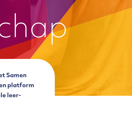
schap
 met Samen
een platform
le leer-