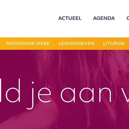
ACTUEEL
AGENDA
MED
ONZE
MISSIONAIR WERK
LEIDINGGEVEN
LITURGIE
GEZOCHT: LEDE
NIEU
d je aan 
JAAR