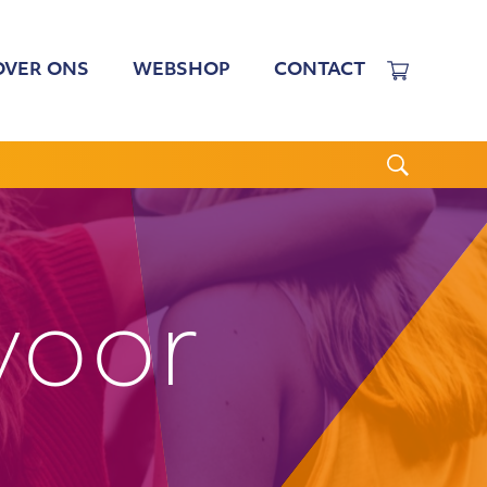
OVER ONS
WEBSHOP
CONTACT
EWERKERS
 TARIEVEN
BESTUUR
N BESTUUR
CGJO
WSBRIEVEN
ANBI
voor
VERSLAGEN