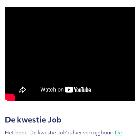
De kwestie Job
Het boek ‘De kwestie Job’ is hier verkrijgbaar:
De