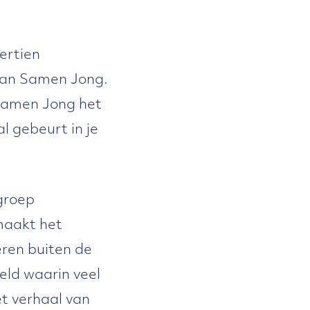
ertien
van Samen Jong.
Samen Jong het
l gebeurt in je
 groep
maakt het
eren buiten de
eld waarin veel
et verhaal van