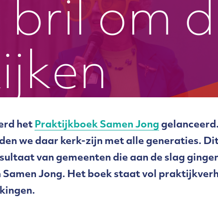
 bril om 
kijken
erd het
Praktijkboek Samen Jong
gelanceerd.
den we daar kerk-zijn met alle generaties. Di
resultaat van gemeenten die aan de slag ginge
Samen Jong. Het boek staat vol praktijkverh
kingen.