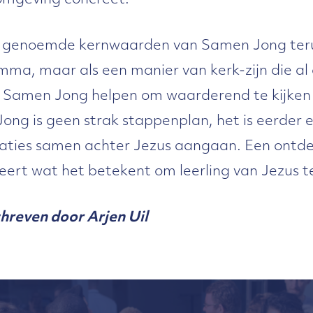
omgeving concreet.
rie genoemde kernwaarden van Samen Jong teru
ma, maar als een manier van kerk-zijn die al 
Samen Jong helpen om waarderend te kijken 
ng is geen strak stappenplan, het is eerder 
raties samen achter Jezus aangaan. Een ontd
eert wat het betekent om leerling van Jezus te
chreven door Arjen Uil