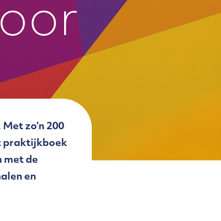
door
 Met zo’n 200
t praktijkboek
n met de
alen en