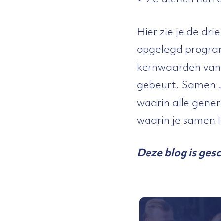
Ze dienen hun 
Hier zie je de d
opgelegd program
kernwaarden van 
gebeurt. Samen Jo
waarin alle gene
waarin je samen l
Deze blog is ges