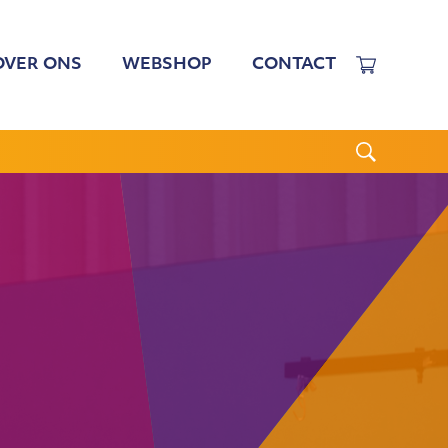
OVER ONS
WEBSHOP
CONTACT
EWERKERS
 TARIEVEN
BESTUUR
N BESTUUR
CGJO
WSBRIEVEN
ANBI
VERSLAGEN
,