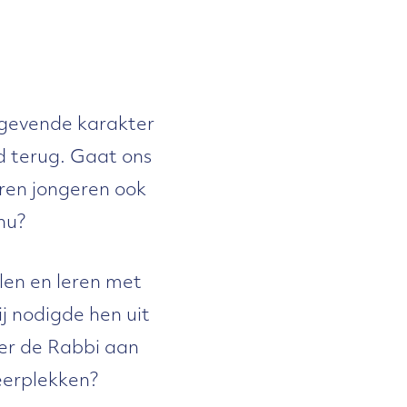
ggevende karakter
jd terug. Gaat ons
eren jongeren ook
nu?
alen en leren met
j nodigde hen uit
er de Rabbi aan
eerplekken?