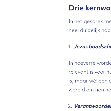
Drie kernw
In het gesprek m
heel duidelijk na
Jezus boodsch
In hoeverre word
relevant is voor 
is, maar wél een 
wereld om hen he
Verantwoordel