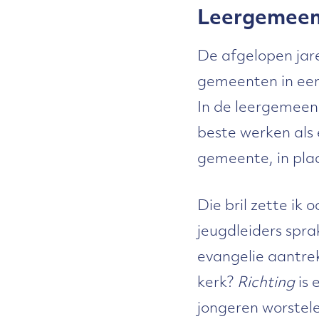
Leergemeen
De afgelopen jar
gemeenten in ee
In de leergemee
beste werken als 
gemeente, in plaa
Die bril zette ik
jeugdleiders spr
evangelie aantrek
kerk?
Richting
is
jongeren worstele