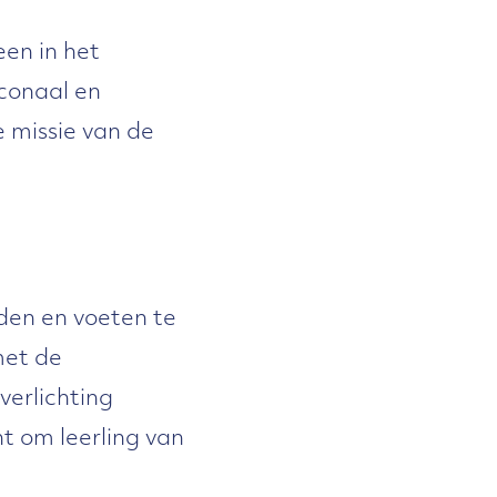
een in het
aconaal en
 missie van de
nden en voeten te
met de
verlichting
nt om leerling van