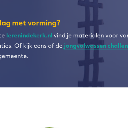
lag met vorming?
ite
lerenindekerk.nl
vind je materialen voor v
ties. Of kijk eens of de
jongvolwassen challe
e gemeente.