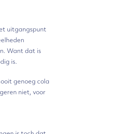
het uitgangspunt
eelheden
en. Want dat is
ig is.
 nooit genoeg cola
ngeren niet, voor