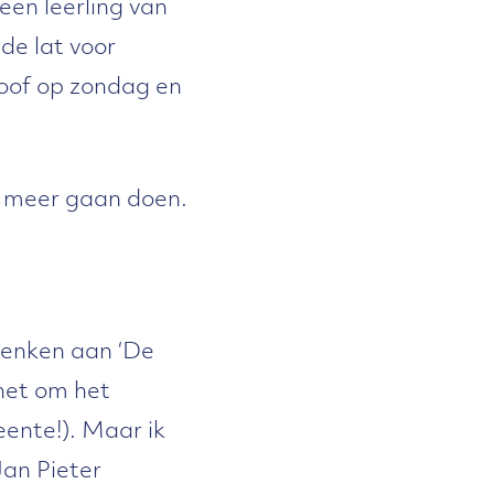
een leerling van
de lat voor
oof op zondag en
 meer gaan doen.
 denken aan ‘De
het om het
ente!). Maar ik
an Pieter