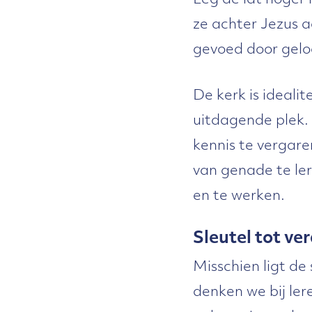
Leg de lat hoger 
ze achter Jezus a
gevoed door geloo
De kerk is ideali
uitdagende plek. 
kennis te vergare
van genade te ler
en te werken.
Sleutel tot ve
Misschien ligt de
denken we bij ler