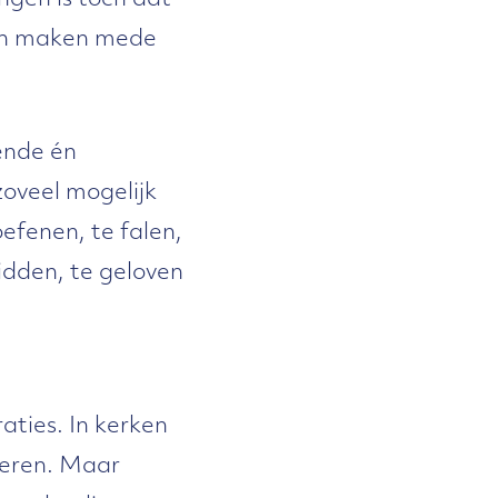
ngen is toch dat
even maken mede
gende én
zoveel mogelijk
efenen, te falen,
bidden, te geloven
aties. In kerken
geren. Maar