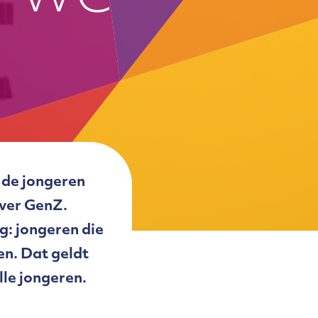
t de jongeren
over GenZ.
ng: jongeren die
en. Dat geldt
lle jongeren.