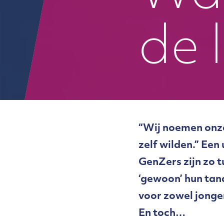
de 
“Wij noemen onze 
zelf wilden.” Een
GenZers zijn zo t
‘gewoon’ hun tand
voor zowel jonger
En toch…