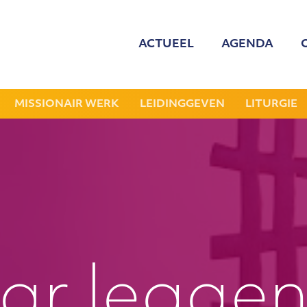
ACTUEEL
AGENDA
MED
ONZE
MISSIONAIR WERK
LEIDINGGEVEN
LITURGIE
GEZOCHT: LEDE
NIEU
JAAR
r leggen