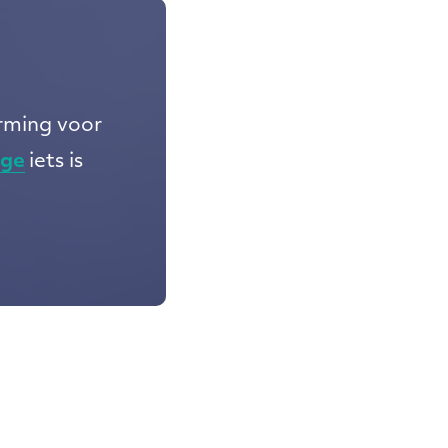
orming voor
nge
iets is