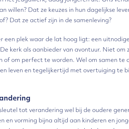
in het jeugdwerk, daag jongeren uit. Ons verla
an willen? Dat ze keuzes in hun dagelijkse l
f? Dat ze actief zijn in de samenleving?
ter een plek waar de lat hoog ligt: een uitnodi
De kerk als aanbieder van avontuur. Niet om 
n of om perfect te worden. Wel om samen te o
en leven en tegelijkertijd met overtuiging te 
randering
 sleutel tot verandering wel bij de oudere gener
en en vorming bijna altijd aan kinderen en jon