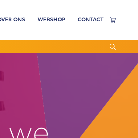
OVER ONS
WEBSHOP
CONTACT
EWERKERS
 TARIEVEN
BESTUUR
N BESTUUR
CGJO
WSBRIEVEN
ANBI
VERSLAGEN
 we