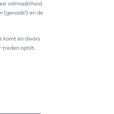
 naar volmaaktheid.
en (genade!) en de
oe komt en dwars
 treden optilt.