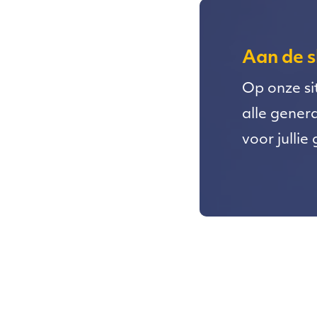
Aan de s
Op onze s
alle genera
voor julli