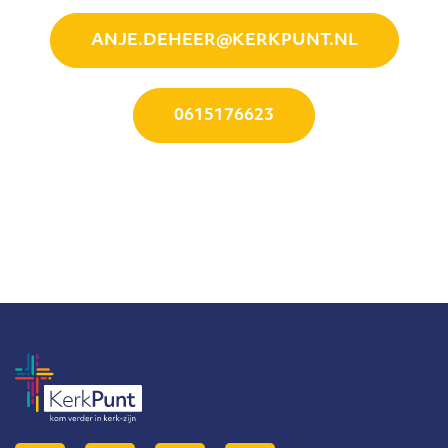
ANJE.DEHEER@KERKPUNT.NL
0615176623