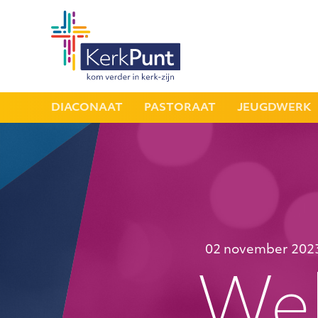
DIACONAAT
PASTORAAT
JEUGDWERK
02 november 202
Web