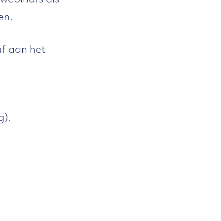
webinars als
en.
af aan het
g).