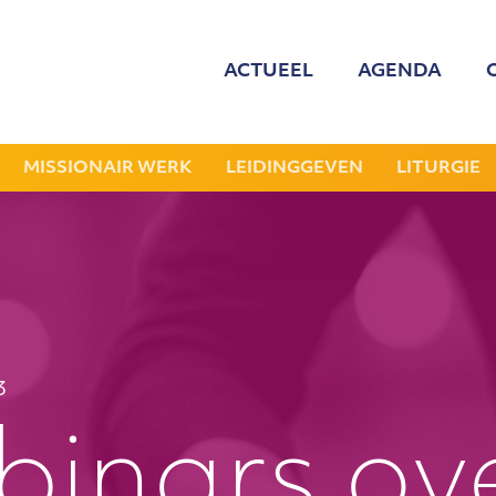
ACTUEEL
AGENDA
MED
ONZE
MISSIONAIR WERK
LEIDINGGEVEN
LITURGIE
GEZOCHT: LEDE
NIEU
JAAR
3
inars ov