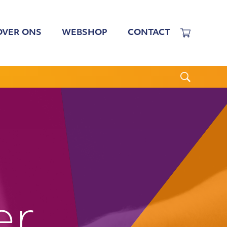
OVER ONS
WEBSHOP
CONTACT
EWERKERS
 TARIEVEN
BESTUUR
N BESTUUR
CGJO
WSBRIEVEN
ANBI
VERSLAGEN
er