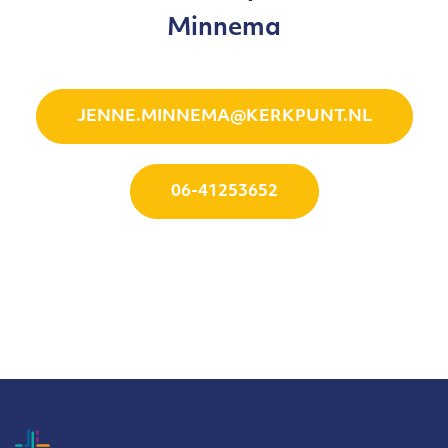
Minnema
JENNE.MINNEMA@KERKPUNT.NL
06-41253652