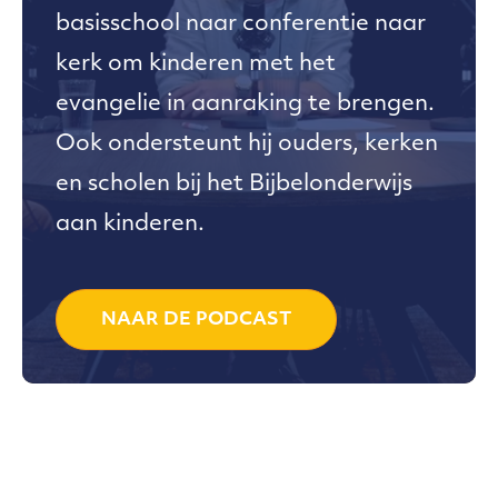
NB: deze workshop is buiten (ook als
basisschool naar conferentie naar
godsdienstpedagoog en mede-
het regent!) dus neem buitenkleding
kerk om kinderen met het
eigenaar van KiemPlaats,
mee!
evangelie in aanraking te brengen.
expertisecentrum kinderen,
Ook ondersteunt hij ouders, kerken
jongeren en geloof.
Annemarthe Westerbeek is
en scholen bij het Bijbelonderwijs
directeur van ARocha en
aan kinderen.
voorganger.
NAAR DE PODCAST