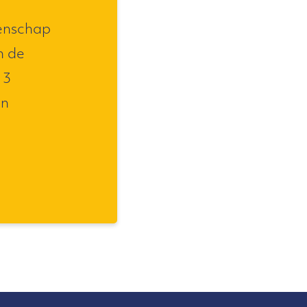
enschap
n de
13
en