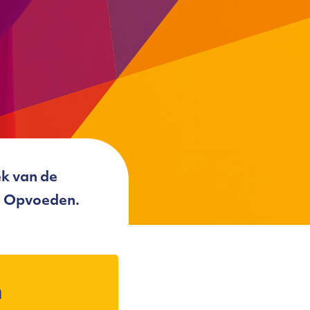
k van de
n Opvoeden.
n