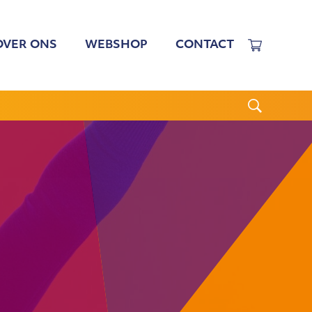
OVER ONS
WEBSHOP
CONTACT
EWERKERS
 TARIEVEN
BESTUUR
N BESTUUR
CGJO
WSBRIEVEN
ANBI
VERSLAGEN