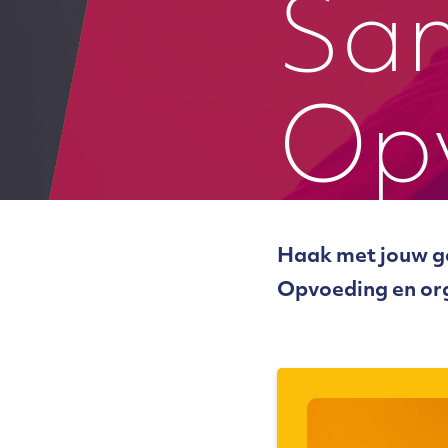
Sa
Op
Haak met jouw ge
Opvoeding en or