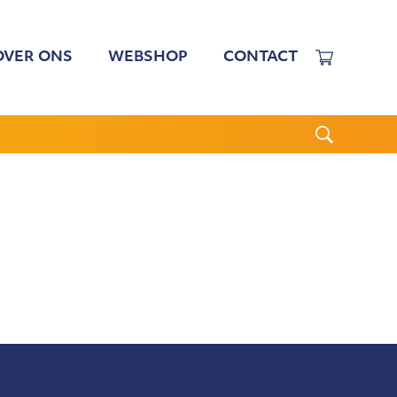
OVER ONS
WEBSHOP
CONTACT
EWERKERS
 TARIEVEN
BESTUUR
N BESTUUR
CGJO
WSBRIEVEN
ANBI
VERSLAGEN