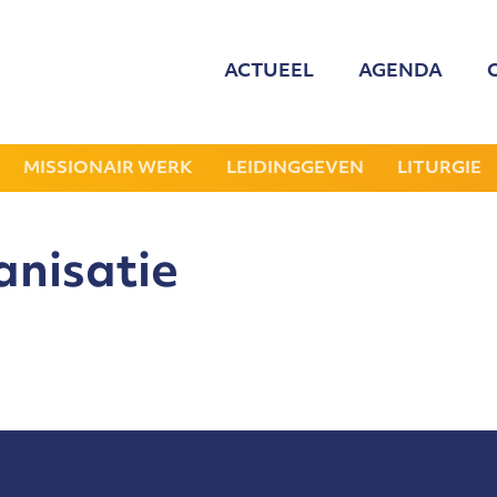
ACTUEEL
AGENDA
MED
ONZE
MISSIONAIR WERK
LEIDINGGEVEN
LITURGIE
GEZOCHT: LEDE
anisatie
NIEU
JAAR