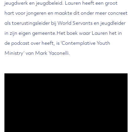
jeugdwerk en jeugdbeleid. Lauren heeft een groot
hart voor jongeren en maakte dit onder meer concreet
als toerustingsleider bij World Servants en jeugdleider
in zijn eigen gemeente.Het boek waar Lauren het in
de podcast over heeft, is ‘Contemplative Youth
Ministry’ van Mark Yaconelli.