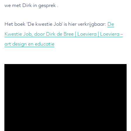
we met Dirk in gesprek .
Het boek ‘De kwestie Job’ is hier verkrijgbaar:
De
Kwestie Job, door Dirk de Bree | Loeviera | Loeviera –
art design en educatie