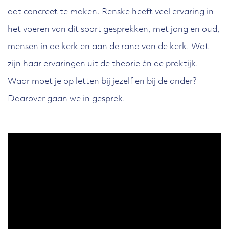
dat concreet te maken. Renske heeft veel ervaring in
het voeren van dit soort gesprekken, met jong en oud,
mensen in de kerk en aan de rand van de kerk. Wat
zijn haar ervaringen uit de theorie én de praktijk.
Waar moet je op letten bij jezelf en bij de ander?
Daarover gaan we in gesprek.