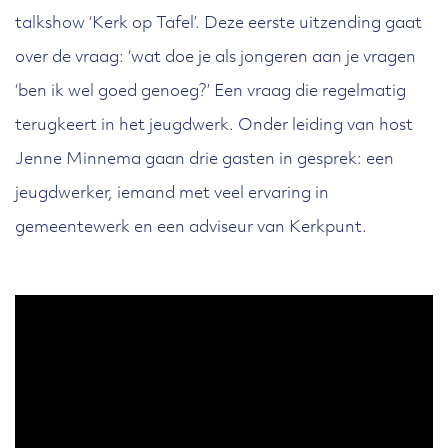
talkshow ‘Kerk op Tafel’. Deze eerste uitzending gaat
over de vraag: ‘wat doe je als jongeren aan je vragen
‘ben ik wel goed genoeg?’ Een vraag die regelmatig
terugkeert in het jeugdwerk. Onder leiding van host
Jenne Minnema gaan drie gasten in gesprek: een
jeugdwerker, iemand met veel ervaring in
gemeentewerk en een adviseur van Kerkpunt.