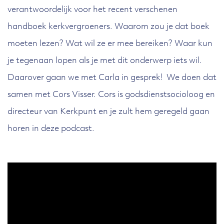
verantwoordelijk voor het recent verschenen
handboek kerkvergroeners. Waarom zou je dat boek
moeten lezen? Wat wil ze er mee bereiken? Waar kun
je tegenaan lopen als je met dit onderwerp iets wil.
Daarover gaan we met Carla in gesprek! We doen dat
samen met Cors Visser. Cors is godsdienstsocioloog en
directeur van Kerkpunt en je zult hem geregeld gaan
horen in deze podcast.