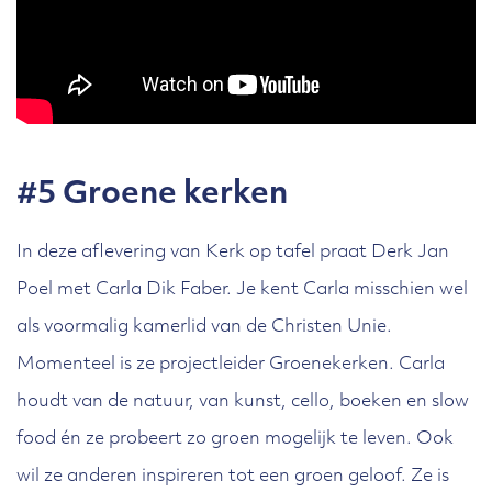
#5 Groene kerken
In deze aflevering van Kerk op tafel praat Derk Jan
Poel met Carla Dik Faber. Je kent Carla misschien wel
als voormalig kamerlid van de Christen Unie.
Momenteel is ze projectleider Groenekerken. Carla
houdt van de natuur, van kunst, cello, boeken en slow
food én ze probeert zo groen mogelijk te leven. Ook
wil ze anderen inspireren tot een groen geloof. Ze is