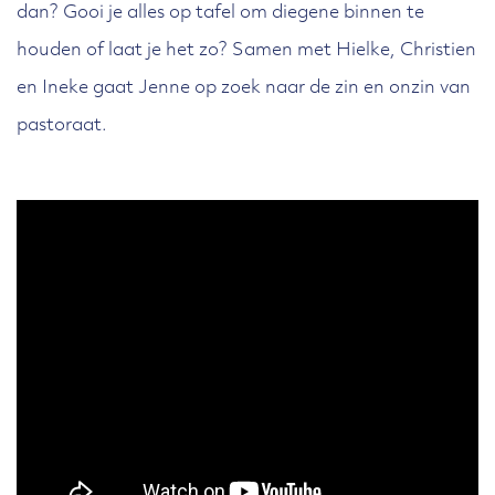
dan? Gooi je alles op tafel om diegene binnen te
houden of laat je het zo? Samen met Hielke, Christien
en Ineke gaat Jenne op zoek naar de zin en onzin van
pastoraat.