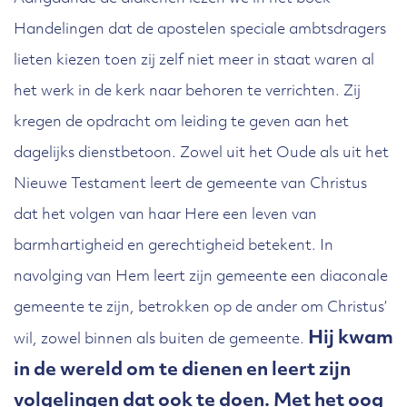
B15 oogt bij de genoemde
Winnen
Handelingen dat de apostelen speciale ambtsdragers
veelzijdigheid misschien wat karig.
C2.2 gaat zelfs nog een stap verder:
lieten kiezen toen zij zelf niet meer in staat waren al
Dat zou het inderdaad zijn wanneer
de gemeente ‘zoekt’. De gemeente
het werk in de kerk naar behoren te verrichten. Zij
dit artikel bedoeld was om alle
begeeft zich in de samenleving, om
kregen de opdracht om leiding te geven aan het
aspecten van het diaconaat te
daar te zijn waar mensen het
dagelijks dienstbetoon. Zowel uit het Oude als uit het
beschrijven. In plaats daarvan trekt
evangelie van Christus nodig
Nieuwe Testament leert de gemeente van Christus
het artikel twee hoofdlijnen. Daarbij
dat het volgen van haar Here een leven van
hebben. We tonen belangstelling
klinkt B15.2 vanouds nog het meest
barmhartigheid en gerechtigheid betekent. In
voor hen, we luisteren naar hun
vertrouwd. Diakenen geven hulp
navolging van Hem leert zijn gemeente een diaconale
vragen, we denken na over
aan wie in de gemeente hulp nodig
gemeente te zijn, betrokken op de ander om Christus’
mogelijkheden om hen te laten
Hij kwam
wil, zowel binnen als buiten de gemeente.
heeft. Zij doen dat wel als
proeven hoe goed de HEER is. Zo
in de wereld om te dienen en leert zijn
ambtsdragers, als gezanten van
winnen we hen voor Christus.
volgelingen dat ook te doen. Met het oog