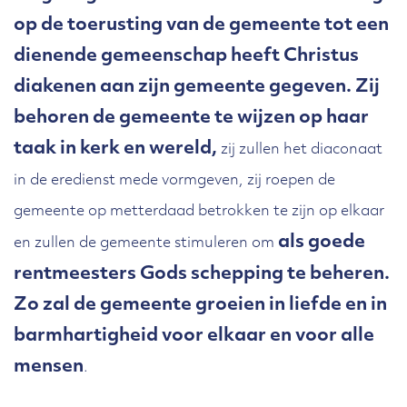
Christus. Dus beperken ze zich niet
op de toerusting van de gemeente tot een
tot financiële tegemoetkomingen of
dienende gemeenschap heeft Christus
het regelen van een kook- of
diakenen aan zijn gemeente gegeven. Zij
rijrooster. Ze plaatsen dit in het
behoren de gemeente te wijzen op haar
kader van de hulp die Christus ons
taak in kerk en wereld,
zij zullen het diaconaat
geeft, de liefde van zijn Vader voor
in de eredienst mede vormgeven, zij roepen de
Hem en voor zijn leden. De
gemeente op metterdaad betrokken te zijn op elkaar
‘praktische ondersteuning’ die B15.2
als goede
en zullen de gemeente stimuleren om
noemt, kan ook inhouden dat de
rentmeesters Gods schepping te beheren.
diakenen iemand begeleiden naar
Zo zal de gemeente groeien in liefde en in
instanties buiten de kerk. Als daar
barmhartigheid voor elkaar en voor alle
deskundigheid te vinden is die de
mensen
.
diakenen zelf missen, hoeven ze zich