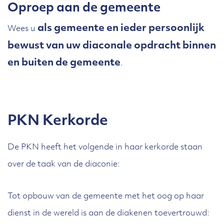
Oproep aan de gemeente
niet te schamen om iemand door te
verwijzen. Als het maar niet
als gemeente en ieder persoonlijk
Wees u
bewust van uw diaconale opdracht binnen
betekent dat de diakenen zelf hun
en buiten de gemeente
handen van iemand aftrekken. Zij
.
blijven namens Christus betrokken.
De hele gemeente
PKN Kerkorde
B15.1 gaat hieraan vooraf. Want
De PKN heeft het volgende in haar kerkorde staan
ook binnen de kerk kan het niet zo
over de taak van de diaconie:
zijn dat alleen de diakenen druk zijn
met hulp bieden, en dat de andere
Tot opbouw van de gemeente met het oog op haar
gemeenteleden het met liefde aan
dienst in de wereld is aan de diakenen toevertrouwd:
hen overlaten. De diakenen zullen