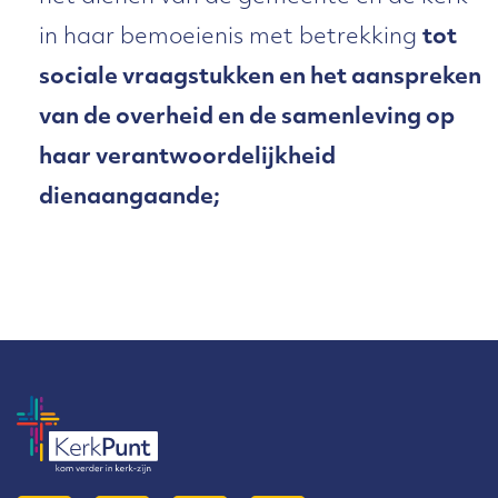
De hele samenleving
in haar bemoeienis met betrekking
tot
Maar B15.1 kijkt verder. De
sociale vraagstukken en het aanspreken
gemeente kan haar betoon van
van de overheid en de samenleving op
liefde niet beperken tot de eigen
haar verantwoordelijkheid
kring. Zij mag zich net als Christus
dienaangaande;
uitstrekken naar alle volken, naar
alle culturen, naar alle lagen van de
bevolking. De gemeente hoeft niet
alle problemen van de wereld op
haar nek te nemen. Zij is Christus
niet. Maar ze mag wel naar Christus
verwijzen, door aandacht te hebben
voor alle soorten van problemen in