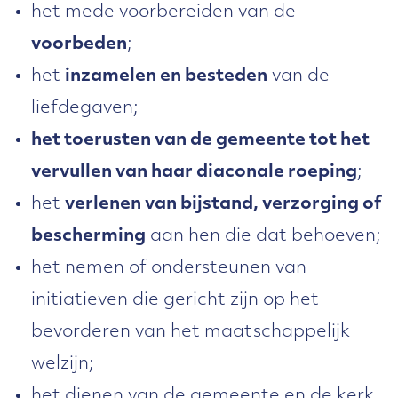
het mede voorbereiden van de
regelmatig een beroep doen op alle
voorbeden
;
gemeenteleden om bij te dragen
het
inzamelen en besteden
van de
aan het hulpbetoon in de gemeente.
liefdegaven;
Zij kunnen immers alleen financieel
het toerusten van de gemeente tot het
bijstand verlenen als de diaconale
vervullen van haar diaconale roeping
;
kas steeds weer door de hele
het
verlenen van bijstand, verzorging of
gemeente wordt aangevuld. Zij
bescherming
aan hen die dat behoeven;
kunnen alleen een kook- of rijrooster
het nemen of ondersteunen van
samenstellen, als andere
initiatieven die gericht zijn op het
gemeenteleden bereid zijn om zich
bevorderen van het maatschappelijk
op die manier te laten inroosteren.
welzijn;
het dienen van de gemeente en de kerk