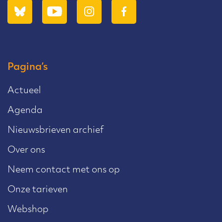
de samenleving, en vanuit het geloof
in Gods oplossing te doen wat haar
handen vinden om te doen. C2
Pagina’s
Actueel
Agenda
Nieuwsbrieven archief
Over ons
Neem contact met ons op
Onze tarieven
Webshop