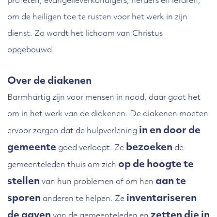
profeten, evangelieverkondigers, herders en leraren,
om de heiligen toe te rusten voor het werk in zijn
dienst. Zo wordt het lichaam van Christus
opgebouwd.
Over de diakenen
Barmhartig zijn voor mensen in nood, daar gaat het
om in het werk van de diakenen. De diakenen moeten
in en door de
ervoor zorgen dat de hulpverlening
gemeente
bezoeken
goed verloopt. Ze
de
op de hoogte te
gemeenteleden thuis om zich
stellen
aan te
van hun problemen of om hen
sporen
inventariseren
anderen te helpen. Ze
de gaven
zetten
die in
van de gemeenteleden en