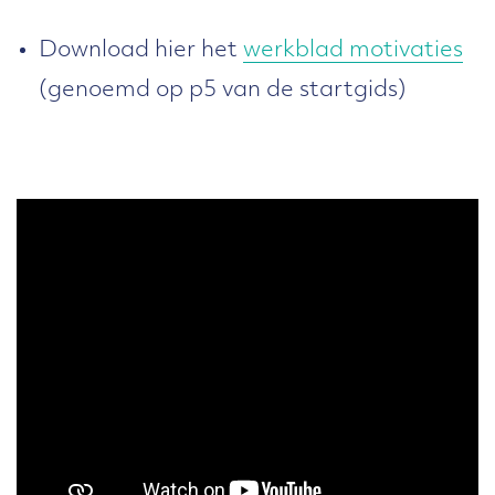
Download hier het
werkblad motivaties
(genoemd op p5 van de startgids)