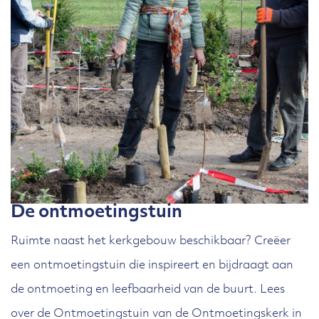
De ontmoetingstuin
Ruimte naast het kerkgebouw beschikbaar? Creëer
een ontmoetingstuin die inspireert en bijdraagt aan
de ontmoeting en leefbaarheid van de buurt. Lees
over de Ontmoetingstuin van de Ontmoetingskerk in