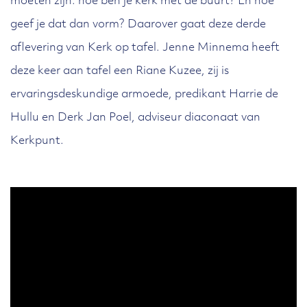
moeten zijn: hoe ben je kerk mét de buurt? En hoe
geef je dat dan vorm? Daarover gaat deze derde
aflevering van Kerk op tafel. Jenne Minnema heeft
deze keer aan tafel een Riane Kuzee, zij is
ervaringsdeskundige armoede, predikant Harrie de
Hullu en Derk Jan Poel, adviseur diaconaat van
Kerkpunt.