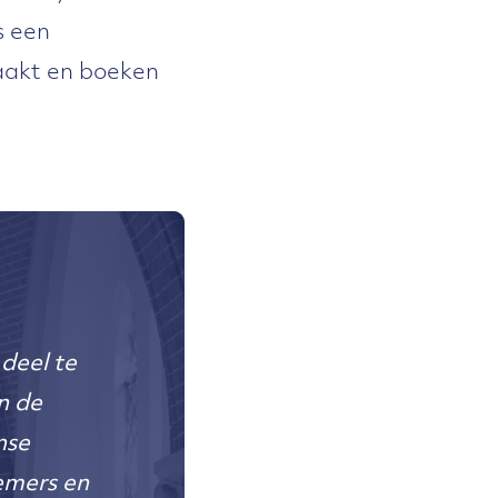
s een
aakt en boeken
deel te
n de
nse
emers en