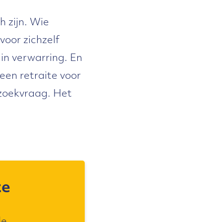
h zijn. Wie
oor zichzelf
in verwarring. En
een retraite voor
 zoekvraag. Het
te