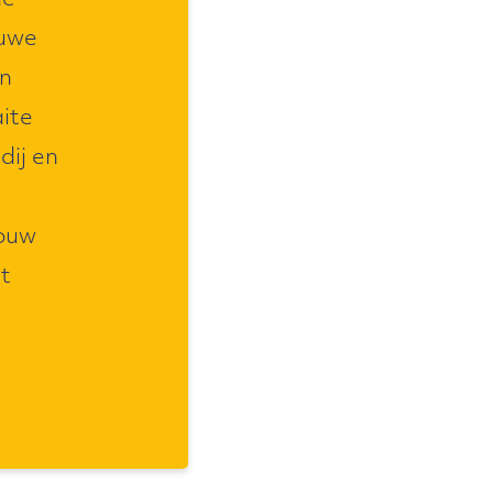
de
euwe
en
aite
dij en
jouw
t