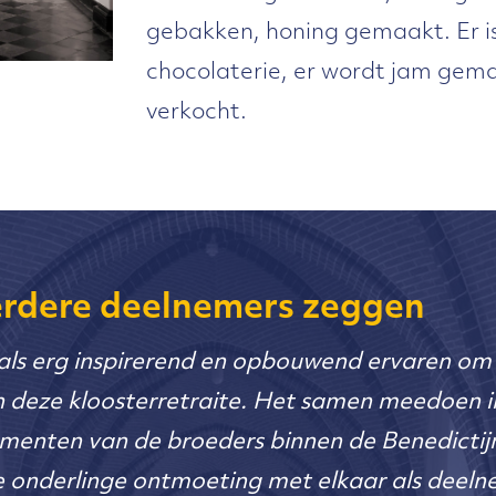
gebakken, honing gemaakt. Er i
chocolaterie, er wordt jam gem
verkocht.
rdere deelnemers zeggen
 als erg inspirerend en opbouwend ervaren om 
deze kloosterretraite. Het samen meedoen i
enten van de broeders binnen de Benedictij
de onderlinge ontmoeting met elkaar als deeln