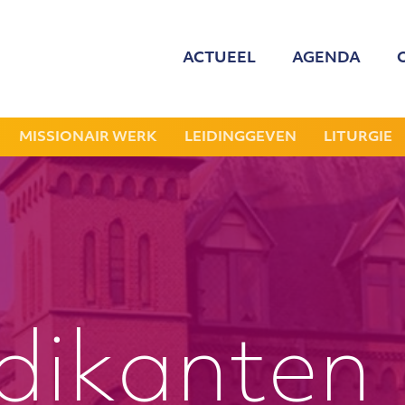
ACTUEEL
AGENDA
MED
ONZE
MISSIONAIR WERK
LEIDINGGEVEN
LITURGIE
GEZOCHT: LEDE
NIEU
JAAR
dikanten