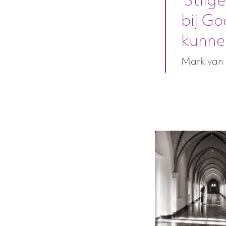
‘Stilg
bij G
kunne
Mark van 