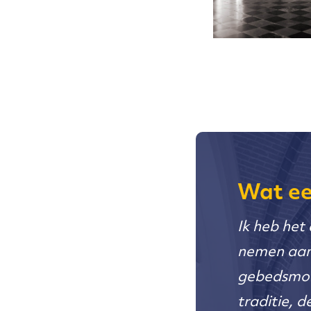
Wat ee
Ik heb het
nemen aan 
gebedsmom
traditie, 