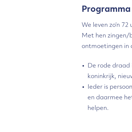
Programma
We leven zo’n 72
Met hen zingen/b
ontmoetingen in de
De rode draad 
koninkrijk, nie
Ieder is persoo
en daarmee het 
helpen.