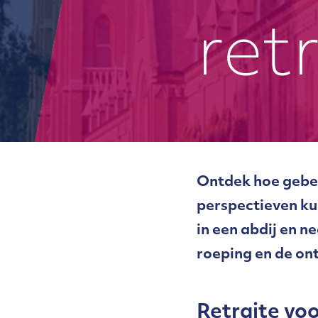
ret
Ontdek hoe gebed
perspectieven ku
in een abdij en n
roeping en de on
Retraite vo