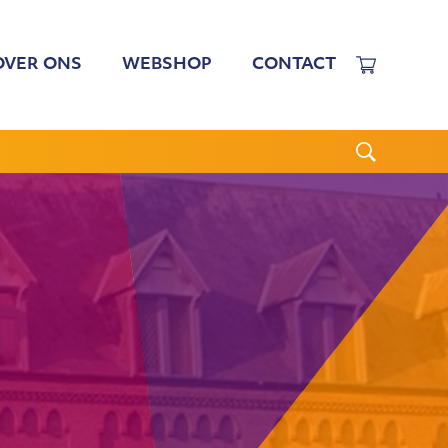
OVER ONS
WEBSHOP
CONTACT
EWERKERS
 TARIEVEN
BESTUUR
N BESTUUR
CGJO
WSBRIEVEN
ANBI
VERSLAGEN