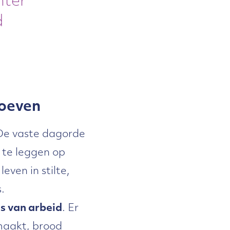
hter
d
hoeven
 De vaste dagorde
 te leggen op
even in stilte,
s.
is van arbeid
. Er
maakt, brood