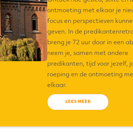
Ontdek hoe gebed, stilte en 
ontmoeting met elkaar je ni
focus en perspectieven kunn
geven. In de predikantenretr
breng je 72 uur door in een ab
neem je, samen met andere
predikanten, tijd voor jezelf, 
roeping en de ontmoeting me
elkaar.
LEES MEER