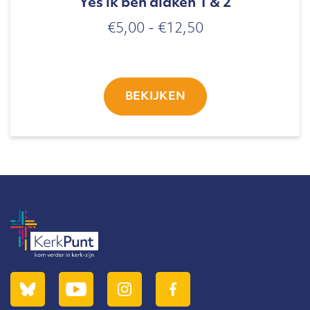
Yes ik ben diaken 1 & 2
Prijsklasse:
€
5,00
-
€
12,50
€5,00
tot
€12,50
BEKIJKEN