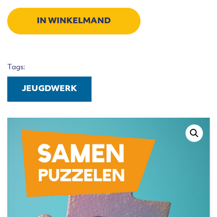
Samen
Opvoeden
IN WINKELMAND
2025
aantal
Tags:
JEUGDWERK