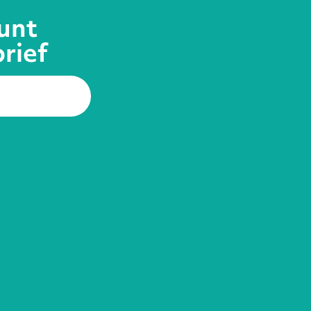
unt
brief