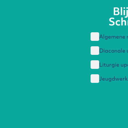
Bl
Schr
Algemene n
Diaconale 
Liturgie u
Jeugdwerk