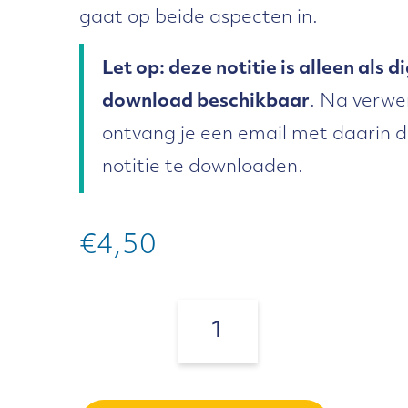
gaat op beide aspecten in.
Let op: deze notitie is alleen als d
download beschikbaar
. Na verwe
ontvang je een email met daarin d
notitie te downloaden.
€
4,50
Notitie
preeklezer
Aantal:
aantal