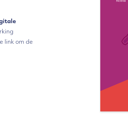
igitale
rking
e link om de