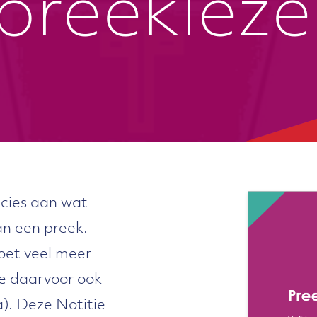
 preekleze
ecies aan wat
an een preek.
oet veel meer
zie daarvoor ook
). Deze Notitie