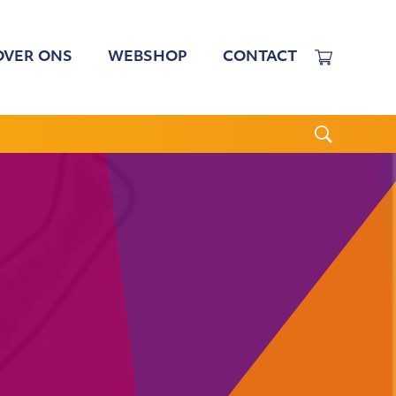
OVER ONS
WEBSHOP
CONTACT
EWERKERS
 TARIEVEN
BESTUUR
N BESTUUR
CGJO
WSBRIEVEN
ANBI
VERSLAGEN