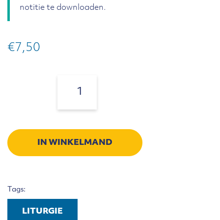
notitie te downloaden.
€
7,50
Notitie
Vaste
Aantal:
liturgische
onderdelen
aantal
IN WINKELMAND
Tags:
LITURGIE