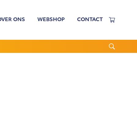
OVER ONS
WEBSHOP
CONTACT
EWERKERS
 TARIEVEN
BESTUUR
N BESTUUR
CGJO
WSBRIEVEN
ANBI
VERSLAGEN