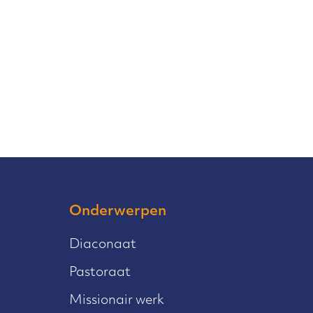
Onderwerpen
Diaconaat
Pastoraat
Missionair werk