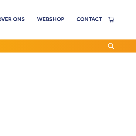
OVER ONS
WEBSHOP
CONTACT
EWERKERS
 TARIEVEN
BESTUUR
N BESTUUR
CGJO
WSBRIEVEN
ANBI
VERSLAGEN