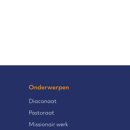
Onderwerpen
Diaconaat
Pastoraat
Missionair werk