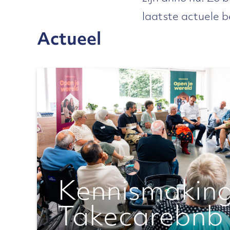
laatste actuele b
Actueel
Kennismakin
Takecarebnb