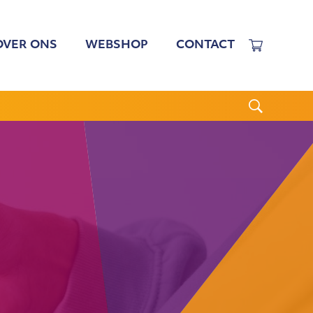
OVER ONS
WEBSHOP
CONTACT
EWERKERS
 TARIEVEN
BESTUUR
N BESTUUR
CGJO
WSBRIEVEN
ANBI
VERSLAGEN