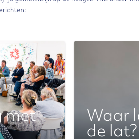
erichten:
g met
Waar 
de lat?