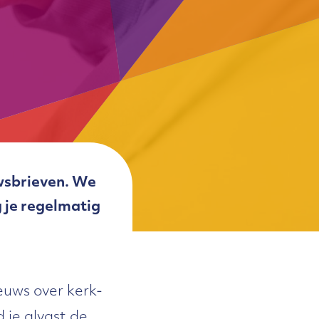
uwsbrieven. We
 je regelmatig
ieuws over kerk-
d je alvast de