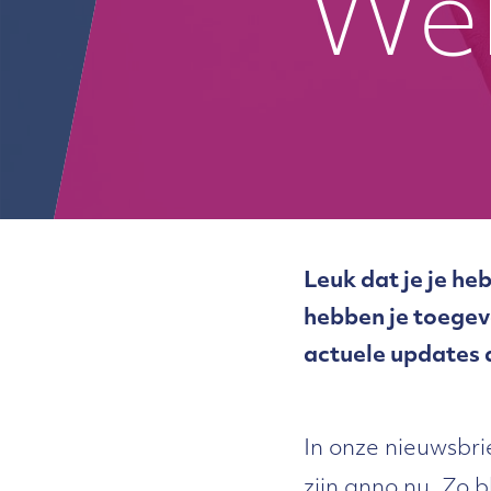
We
Leuk dat je je h
hebben je toegev
actuele updates 
In onze nieuwsbri
zijn anno nu. Zo b