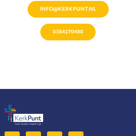
INFO@KERKPUNT.NL
0384270480