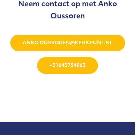
Neem contact op met Anko
Oussoren
ANKO.OUSSOREN@KERKPUNT.NL
+31643754063