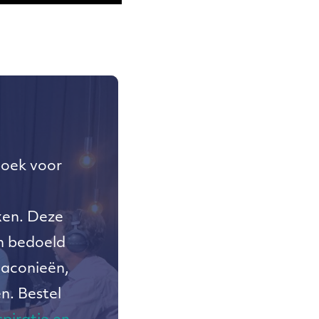
boek voor
xen. Deze
n bedoeld
iaconieën,
n. Bestel