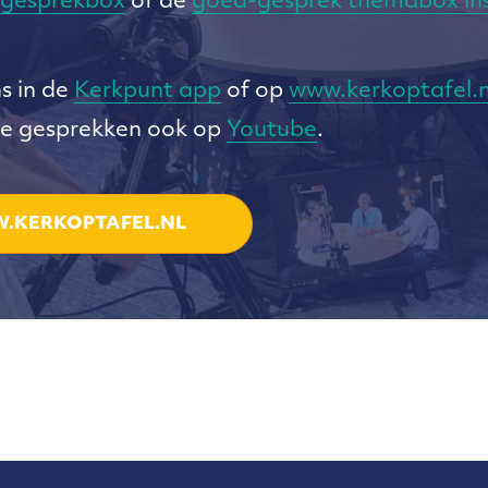
 gesprekbox
of de
goed-gesprek themabox ins
ns in de
Kerkpunt app
of op
www.kerkoptafel.n
ze gesprekken ook op
Youtube
.
.KERKOPTAFEL.NL