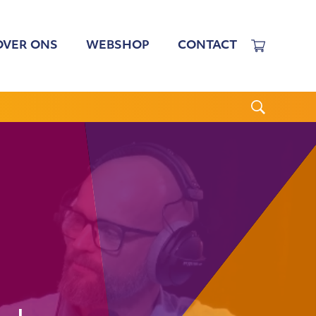
OVER ONS
WEBSHOP
CONTACT
EWERKERS
 TARIEVEN
BESTUUR
N BESTUUR
CGJO
WSBRIEVEN
ANBI
VERSLAGEN