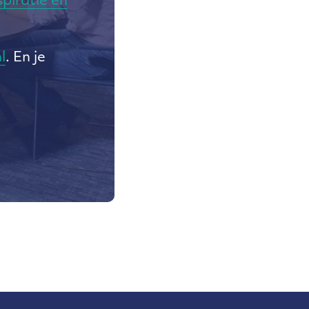
piratie en
l
. En je