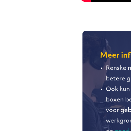
Meer in
Renske n
betere g
Ook kun 
boxen be
voor geb
werkgroe