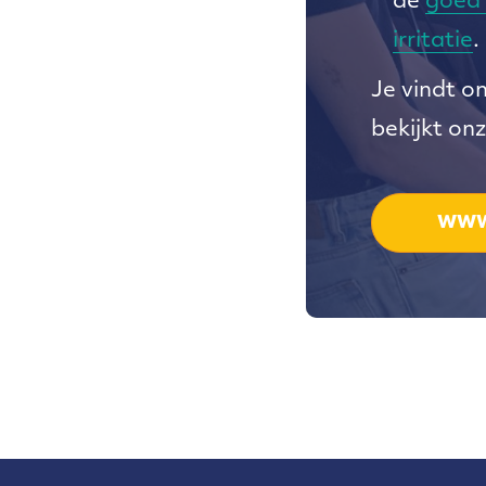
de
goed
irritatie
.
Je vindt o
bekijkt on
WWW