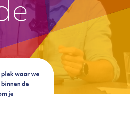
de
n plek waar we
 binnen de
om je