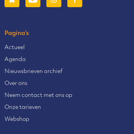
De tongbreker
Les 21 Brief aan Jakobus - Proefje
Kracht van het gebed
Pagina’s
Les 23 - Vaders liefdesbrief
Actueel
slideshow
Agenda
Les 23 Eerste, tweede en derde
Nieuwsbrieven archief
brief van Johannes - Proefje God
Over ons
blijft in de mensen
Les 25 Openbaring - De
Neem contact met ons op
gescheurde krant
Onze tarieven
Webshop