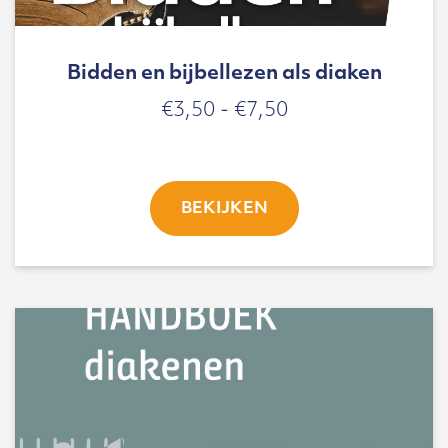
Bidden en bijbellezen als diaken
Prijsklasse:
€
3,50
-
€
7,50
€3,50
tot
€7,50
BEKIJKEN