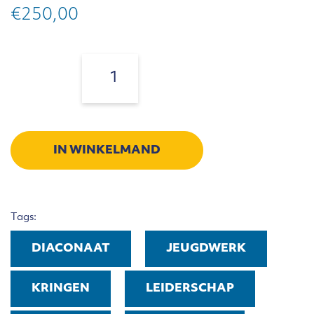
€
250,00
Heel
de
Aantal:
kerk
themapakket
aantal
IN WINKELMAND
Tags:
DIACONAAT
JEUGDWERK
KRINGEN
LEIDERSCHAP