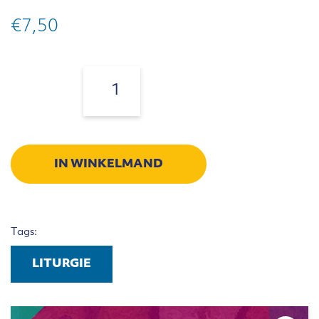
€
7,50
Notitie
Basiskennis
Aantal:
Liturgie
aantal
IN WINKELMAND
Tags:
LITURGIE