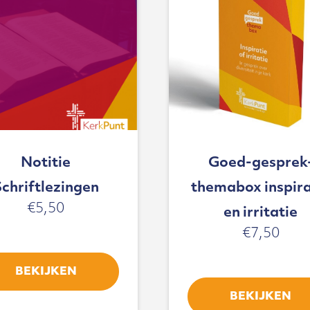
Notitie
Goed-gesprek
Schriftlezingen
themabox inspira
€
5,50
en irritatie
€
7,50
BEKIJKEN
BEKIJKEN