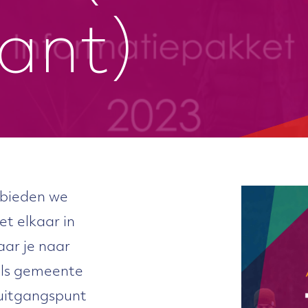
iant)
 bieden we
t elkaar in
waar je naar
 als gemeente
 uitgangspunt