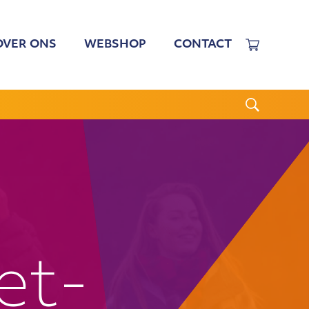
OVER ONS
WEBSHOP
CONTACT
EWERKERS
 TARIEVEN
BESTUUR
N BESTUUR
CGJO
WSBRIEVEN
ANBI
VERSLAGEN
et-