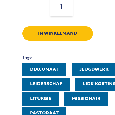
Trektocht
(doe-
Aantal:
het-
zelf
variant)
aantal
IN WINKELMAND
Tags:
DIACONAAT
JEUGDWERK
LEIDERSCHAP
LIDK KORTIN
LITURGIE
MISSIONAIR
PASTORAAT