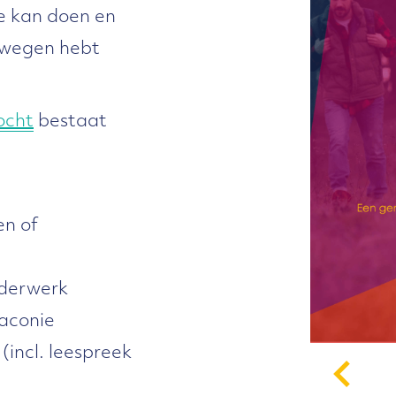
ee kan doen en
t wegen hebt
ocht
bestaat
en of
nderwerk
aconie
incl. leespreek