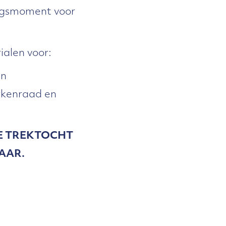
ngsmoment voor
alen voor:
en
rkenraad en
DE TREKTOCHT
AAR.