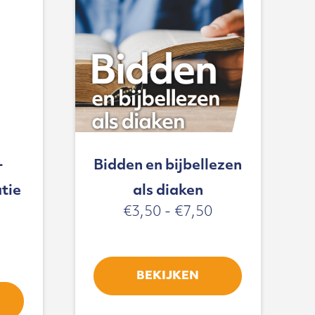
-
Bidden en bijbellezen
tie
als diaken
Prijsklasse:
€
3,50
-
€
7,50
€3,50
tot
€7,50
BEKIJKEN