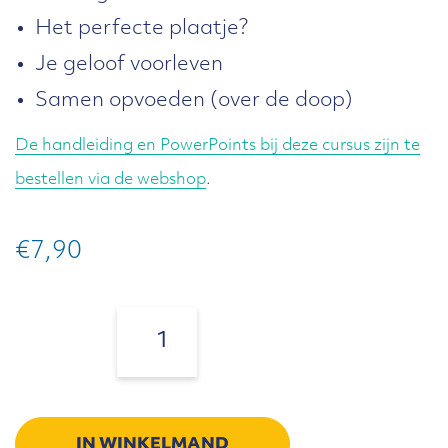
Het perfecte plaatje?
Je geloof voorleven
Samen opvoeden (over de doop)
De handleiding en PowerPoints bij deze cursus zijn te
bestellen via de webshop
.
€
7,90
Op
handen
Aantal:
-
Werkboek
aantal
IN WINKELMAND