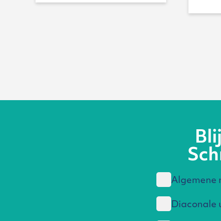
Bl
Schr
Algemene n
Diaconale 