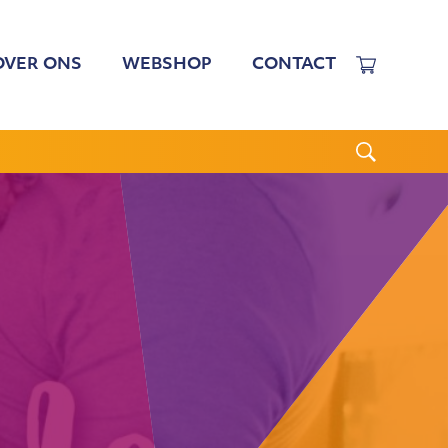
OVER ONS
WEBSHOP
CONTACT
EWERKERS
 TARIEVEN
BESTUUR
N BESTUUR
CGJO
WSBRIEVEN
ANBI
VERSLAGEN