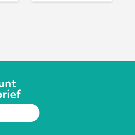
unt
brief