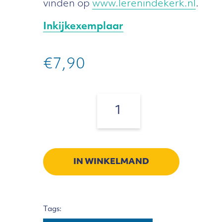
vinden op
www.lerenindekerk.nl
.
Inkijkexemplaar
€
7,90
Op
Handen
Aantal:
aantal
IN WINKELMAND
Tags: