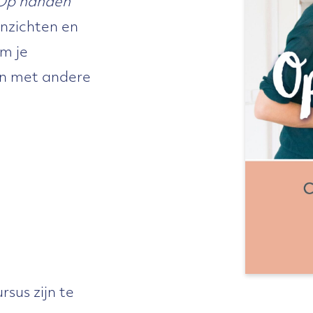
Op handen
inzichten en
om je
en met andere
rsus zijn te