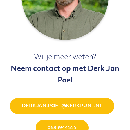
Wil je meer weten?
Neem contact op met Derk Jan
Poel
DERKJAN.POEL@KERKPUNT.NL
0683944555