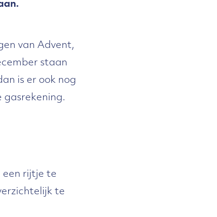
aan.
agen van Advent,
december staan
dan is er ook nog
e gasrekening.
en rijtje te
erzichtelijk te