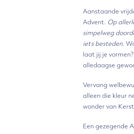
Aanstaande vrijda
Advent.
Op allerl
simpelweg doorda
iets besteden.
Wa
laat jij je vormen
alledaagse gewo
Vervang welbewus
alleen die kleur 
wonder van Kerst
Een gezegende A