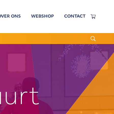
OVER ONS
WEBSHOP
CONTACT
EWERKERS
 TARIEVEN
BESTUUR
N BESTUUR
CGJO
WSBRIEVEN
ANBI
VERSLAGEN
uurt