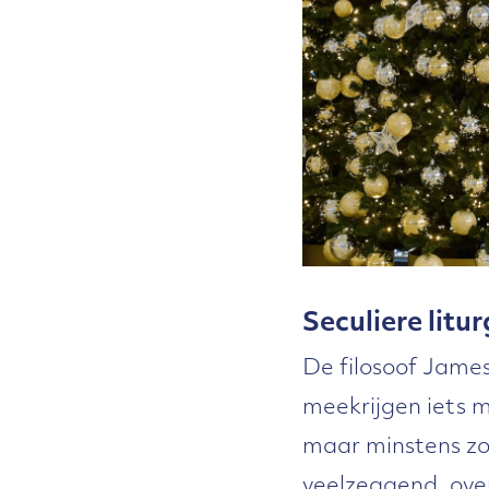
Seculiere litu
De filosoof James
meekrijgen iets m
maar minstens zo v
veelzeggend, ov