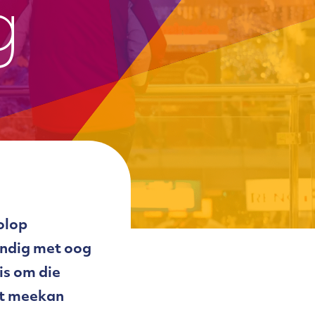
g
volop
andig met oog
is om die
st meekan