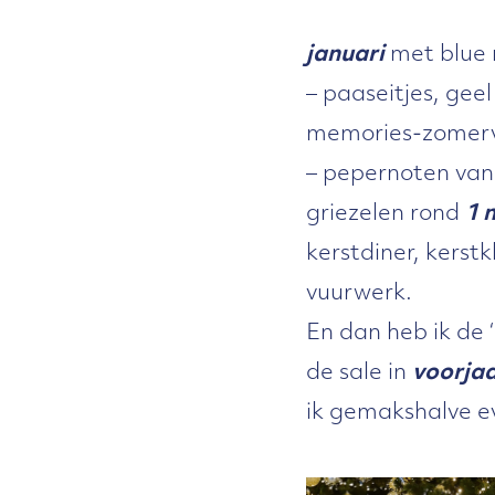
januari
met blue 
– paaseitjes, gee
memories-zomerva
– pepernoten van
griezelen rond
1 
kerstdiner, kerstk
vuurwerk.
En dan heb ik de 
de sale in
voorja
ik gemakshalve ev