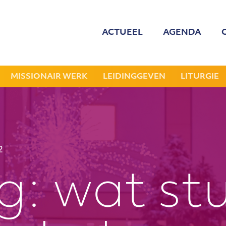
ACTUEEL
AGENDA
MED
ONZE
MISSIONAIR WERK
LEIDINGGEVEN
LITURGIE
GEZOCHT: LEDE
NIEU
2
JAAR
g: wat st