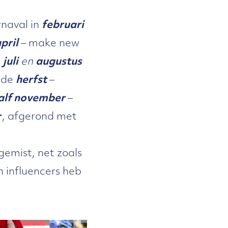
naval in
februari
pril
– make new
n
juli
en
augustus
 de
herfst
–
alf november
–
r
, afgerond met
gemist, net zoals
 influencers heb