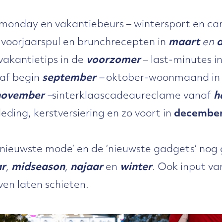
monday en vakantiebeurs – wintersport en car
l voorjaarspul en brunchrecepten in
maart
en
a
kantietips in de
voorzomer
– last-minutes i
af begin
september
–
oktober-woonmaand in
november
–
sinterklaascadeaureclame vanaf
h
leding, kerstversiering en zo voort in
decembe
‘nieuwste mode’ en de ‘nieuwste gadgets’ nog 
ar
,
midseason
,
najaar
en
winter
.
Ook input van
en laten schieten.