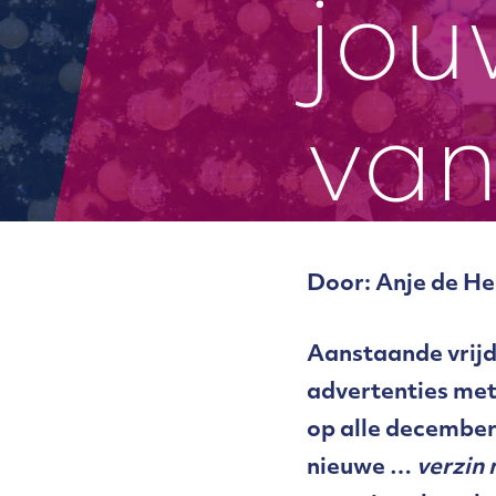
jou
van
Door: Anje de Hee
Aanstaande vrijda
advertenties met
op alle december
nieuwe …
verzin