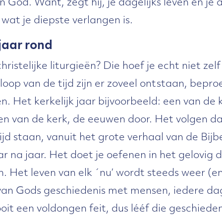
 God. Want, zegt hij, je dagelijks leven en je
at je diepste verlangen is.
jaar rond
hristelijke liturgieën? Die hoef je echt niet ze
 loop van de tijd zijn er zoveel ontstaan, bepro
en. Het kerkelijk jaar bijvoorbeeld: een van de 
ken van de kerk, de eeuwen door. Het volgen d
ijd staan, vanuit het grote verhaal van de Bijbe
r na jaar. Het doet je oefenen in het gelovig d
n. Het leven van elk ´nu’ wordt steeds weer (e
t van Gods geschiedenis met mensen, iedere da
oit een voldongen feit, dus lééf die geschieden