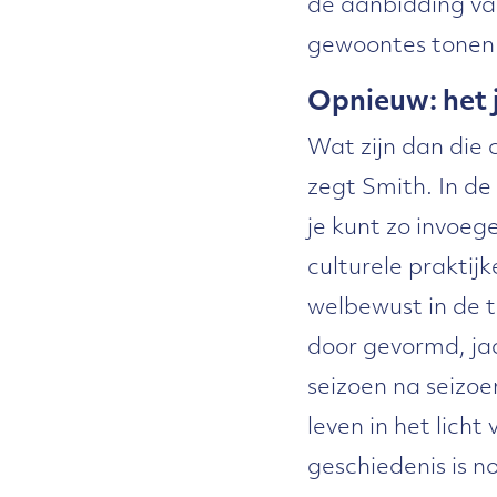
de aanbidding van
gewoontes tonen w
Opnieuw: het 
Wat zijn dan die c
zegt Smith. In de
je kunt zo invoeg
culturele praktij
welbewust in de t
door gevormd, jaa
seizoen na seizoe
leven in het lich
geschiedenis is no