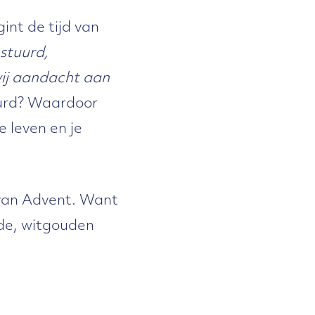
int de tijd van
estuurd,
ij aandacht aan
uurd? Waardoor
e leven en je
 van Advent. Want
ende, witgouden