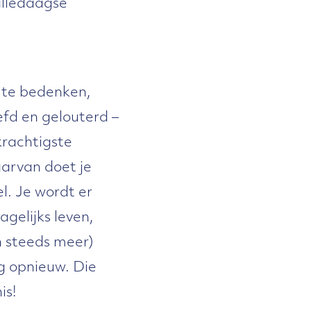
 alledaagse
lf te bedenken,
efd en gelouterd –
krachtigste
aarvan doet je
l. Je wordt er
agelijks leven,
n steeds meer)
g opnieuw. Die
is!