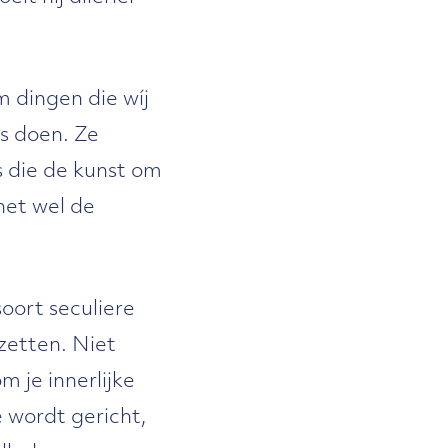
m dingen die wíj
s doen. Ze
s die de kunst om
het wel de
soort seculiere
zetten. Niet
m je innerlijke
 wordt gericht,