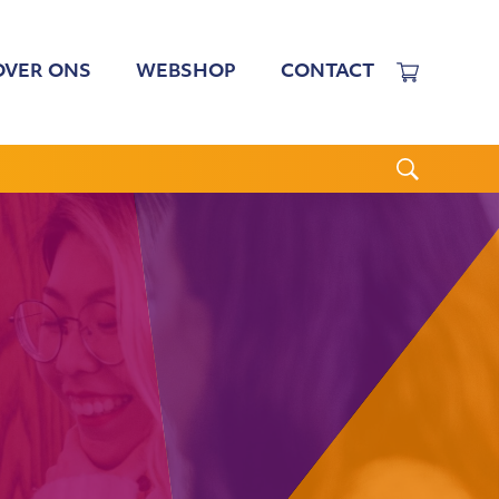
OVER ONS
WEBSHOP
CONTACT
EWERKERS
 TARIEVEN
BESTUUR
N BESTUUR
CGJO
WSBRIEVEN
ANBI
VERSLAGEN