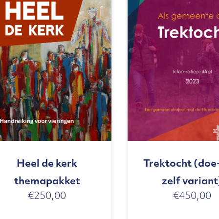
Heel de kerk
Trektocht (doe
themapakket
zelf variant
€
250,00
€
450,00