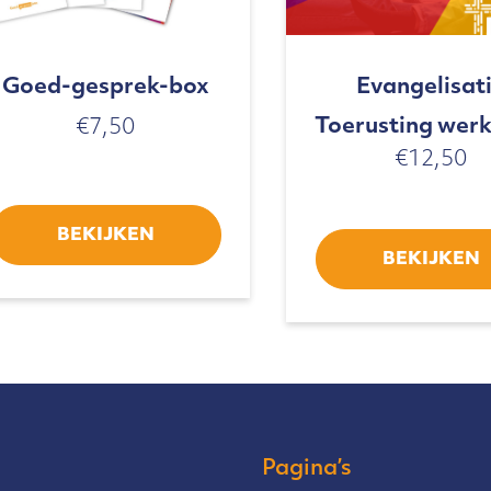
Goed-gesprek-box
Evangelisat
Toerusting wer
€
7,50
€
12,50
BEKIJKEN
BEKIJKEN
Pagina’s