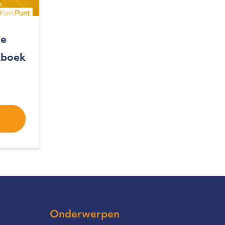
ie
kboek
Onderwerpen