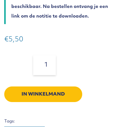
beschikbaar. Na bestellen ontvang je een
link om de notitie te downloaden.
€
5,50
Notitie
Afkondigingen
Aantal:
en
mededelingen
aantal
IN WINKELMAND
Tags: