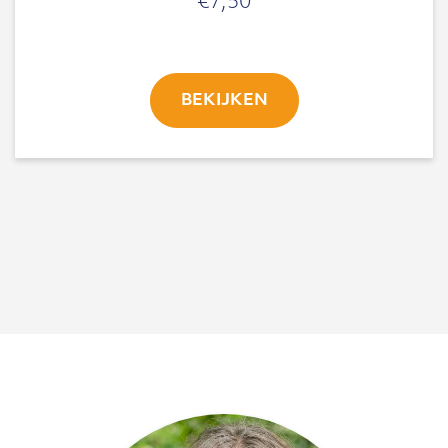
€
7,50
BEKIJKEN