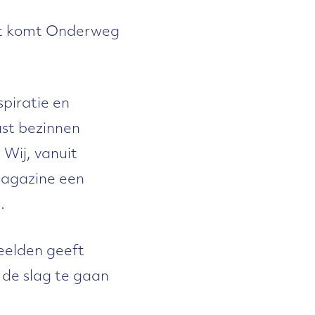
ast komt Onderweg
piratie en
aast bezinnen
 Wij, vanuit
magazine een
.
beelden geeft
 de slag te gaan