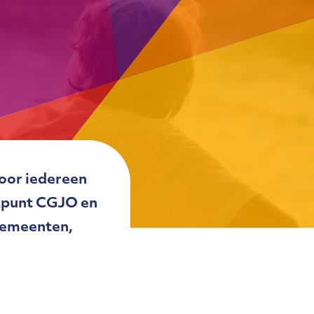
voor iedereen
rkpunt CGJO en
gemeenten,