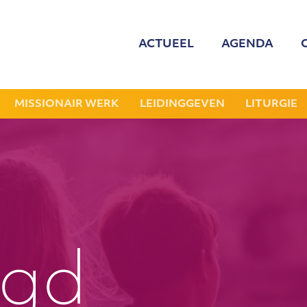
ACTUEEL
AGENDA
MED
ONZE
MISSIONAIR WERK
LEIDINGGEVEN
LITURGIE
GEZOCHT: LEDE
NIEU
JAAR
ugd