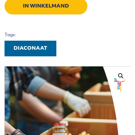
4
IN WINKELMAND
en
5
aantal
Tags:
DIACONAAT