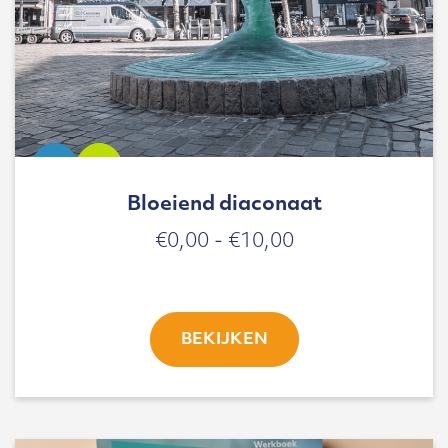
Bloeiend diaconaat
Prijsklasse:
€
0,00
-
€
10,00
€0,00
tot
€10,00
BEKIJKEN