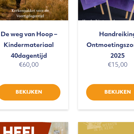
De weg van Hoop –
Handreikin
Kindermateriaal
Ontmoetingsz
40dagentijd
2025
€
60,00
€
15,00
BEKIJKEN
BEKIJKEN