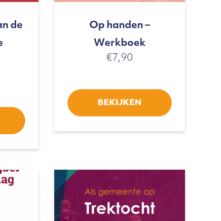
an de
Op handen –
e
Werkboek
€
7,90
BEKIJKEN