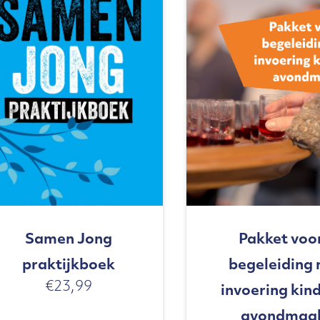
Samen Jong
Pakket voo
praktijkboek
begeleiding 
€
23,99
invoering kin
avondmaa