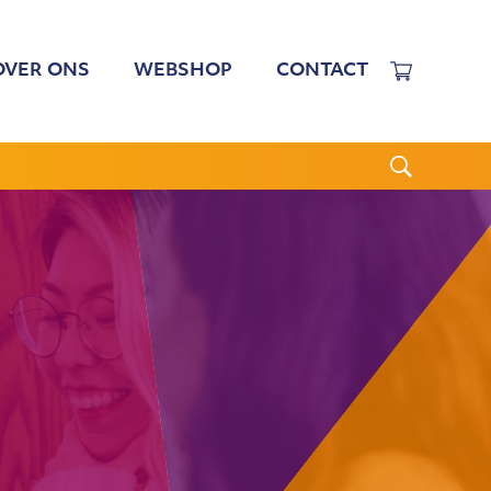
OVER ONS
WEBSHOP
CONTACT
EWERKERS
 TARIEVEN
BESTUUR
N BESTUUR
CGJO
WSBRIEVEN
ANBI
VERSLAGEN