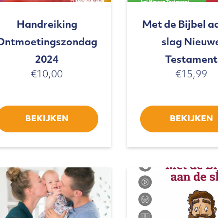
Handreiking
Met de Bijbel a
Ontmoetingszondag
slag Nieuw
2024
Testament
€
10,00
€
15,99
BEKIJKEN
BEKIJKEN