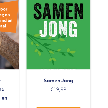
r
Samen Jong
na
€
19,99
d en
l