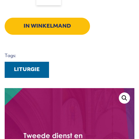
en
liturgie
in
Bijbel
IN WINKELMAND
en
kerkgeschiedenis
aantal
Tags:
LITURGIE